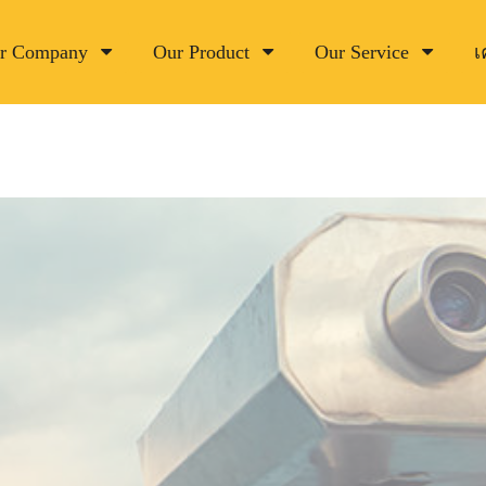
r Company
Our Product
Our Service
เ